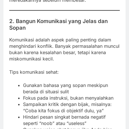
2. Bangun Komunikasi yang Jelas dan
Sopan
Komunikasi adalah aspek paling penting dalam
menghindari konflik. Banyak permasalahan muncul
bukan karena kesalahan besar, tetapi karena
miskomunikasi kecil.
Tips komunikasi sehat:
Gunakan bahasa yang sopan meskipun
berada di situasi sulit
Fokus pada instruksi, bukan menyalahkan
Sampaikan kritik dengan bijak, misalnya:
“Coba kita fokus di objektif dulu, ya”
Hindari pesan singkat bernada negatif
seperti “noob” atau “useless”