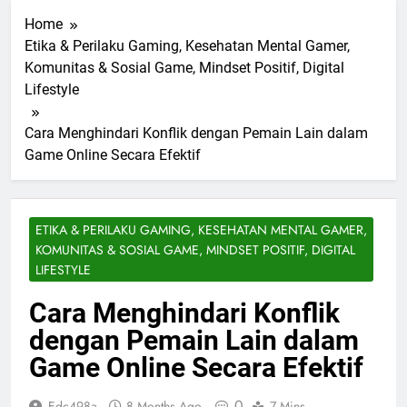
Home
Etika & Perilaku Gaming, Kesehatan Mental Gamer,
Komunitas & Sosial Game, Mindset Positif, Digital
Lifestyle
Cara Menghindari Konflik dengan Pemain Lain dalam
Game Online Secara Efektif
ETIKA & PERILAKU GAMING, KESEHATAN MENTAL GAMER,
KOMUNITAS & SOSIAL GAME, MINDSET POSITIF, DIGITAL
LIFESTYLE
Cara Menghindari Konflik
dengan Pemain Lain dalam
Game Online Secara Efektif
0
Edc498a
8 Months Ago
7 Mins