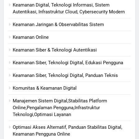
Keamanan Digital, Teknologi Informasi, Sistem
Autentikasi, Infrastruktur Cloud, Cybersecurity Modern
Keamanan Jaringan & Observabilitas Sistem
Keamanan Online
Keamanan Siber & Teknologi Autentikasi
Keamanan Siber, Teknologi Digital, Edukasi Pengguna
Keamanan Siber, Teknologi Digital, Panduan Teknis
Komunitas & Keamanan Digital
Manajemen Sistem Digital,Stabilitas Platform
Online,Pengalaman Pengguna,Infrastruktur
Teknologi,Optimasi Layanan
Optimasi Akses Alternatif, Panduan Stabilitas Digital,
Keamanan Pengguna Online