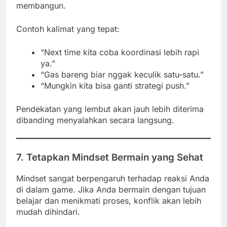
membangun.
Contoh kalimat yang tepat:
“Next time kita coba koordinasi lebih rapi
ya.”
“Gas bareng biar nggak keculik satu-satu.”
“Mungkin kita bisa ganti strategi push.”
Pendekatan yang lembut akan jauh lebih diterima
dibanding menyalahkan secara langsung.
7. Tetapkan Mindset Bermain yang Sehat
Mindset sangat berpengaruh terhadap reaksi Anda
di dalam game. Jika Anda bermain dengan tujuan
belajar dan menikmati proses, konflik akan lebih
mudah dihindari.