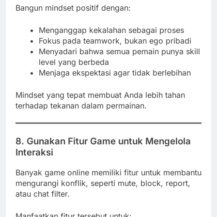
Bangun mindset positif dengan:
Menganggap kekalahan sebagai proses
Fokus pada teamwork, bukan ego pribadi
Menyadari bahwa semua pemain punya skill
level yang berbeda
Menjaga ekspektasi agar tidak berlebihan
Mindset yang tepat membuat Anda lebih tahan
terhadap tekanan dalam permainan.
8. Gunakan Fitur Game untuk Mengelola
Interaksi
Banyak game online memiliki fitur untuk membantu
mengurangi konflik, seperti mute, block, report,
atau chat filter.
Manfaatkan fitur tersebut untuk: