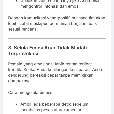
Gunakan voice chat hanya jika Anda bisa
mengontrol intonasi dan emosi
Dengan komunikasi yang positif, suasana tim akan
lebih stabil meskipun permainan berjalan tidak
sesuai rencana.
3. Kelola Emosi Agar Tidak Mudah
Terprovokasi
Pemain yang emosional lebih rentan terlibat
konflik. Ketika Anda kehilangan kesabaran, Anda
cenderung bereaksi cepat tanpa memikirkan
dampaknya.
Cara mengelola emosi:
Ambil jeda beberapa detik sebelum
membalas pesan atau komentar