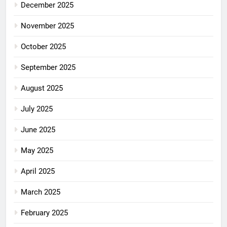
December 2025
November 2025
October 2025
September 2025
August 2025
July 2025
June 2025
May 2025
April 2025
March 2025
February 2025