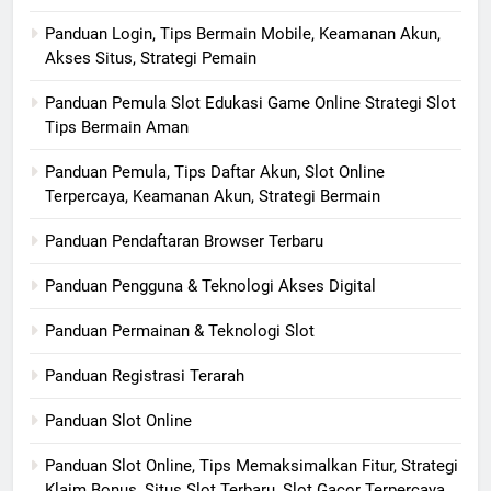
Panduan Login, Tips Bermain Mobile, Keamanan Akun,
Akses Situs, Strategi Pemain
Panduan Pemula Slot Edukasi Game Online Strategi Slot
Tips Bermain Aman
Panduan Pemula, Tips Daftar Akun, Slot Online
Terpercaya, Keamanan Akun, Strategi Bermain
Panduan Pendaftaran Browser Terbaru
Panduan Pengguna & Teknologi Akses Digital
Panduan Permainan & Teknologi Slot
Panduan Registrasi Terarah
Panduan Slot Online
Panduan Slot Online, Tips Memaksimalkan Fitur, Strategi
Klaim Bonus, Situs Slot Terbaru, Slot Gacor Terpercaya