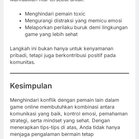
Menghindari pemain toxic
Mengurangi distraksi yang memicu emosi
Melaporkan perilaku buruk demi lingkungan
game yang lebih sehat
Langkah ini bukan hanya untuk kenyamanan
pribadi, tetapi juga berkontribusi positif pada
komunitas.
Kesimpulan
Menghindari konflik dengan pemain lain dalam
game online membutuhkan kombinasi antara
komunikasi yang baik, kontrol emosi, pemahaman
strategi, serta mindset yang sehat. Dengan
menerapkan tips-tips di atas, Anda tidak hanya
menjaga pengalaman bermain tetap