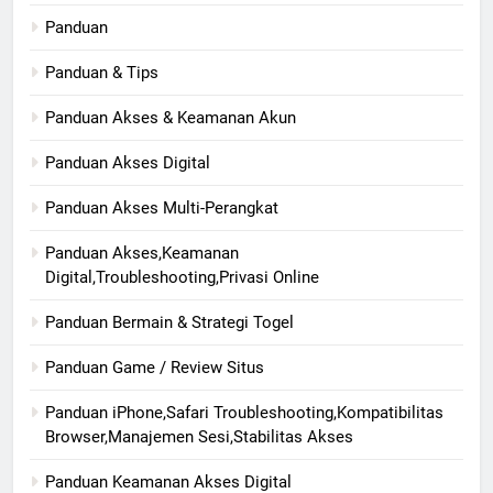
Panduan
Panduan & Tips
Panduan Akses & Keamanan Akun
Panduan Akses Digital
Panduan Akses Multi-Perangkat
Panduan Akses,Keamanan
Digital,Troubleshooting,Privasi Online
Panduan Bermain & Strategi Togel
Panduan Game / Review Situs
Panduan iPhone,Safari Troubleshooting,Kompatibilitas
Browser,Manajemen Sesi,Stabilitas Akses
Panduan Keamanan Akses Digital