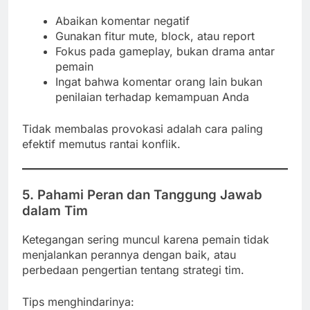
Abaikan komentar negatif
Gunakan fitur mute, block, atau report
Fokus pada gameplay, bukan drama antar
pemain
Ingat bahwa komentar orang lain bukan
penilaian terhadap kemampuan Anda
Tidak membalas provokasi adalah cara paling
efektif memutus rantai konflik.
5. Pahami Peran dan Tanggung Jawab
dalam Tim
Ketegangan sering muncul karena pemain tidak
menjalankan perannya dengan baik, atau
perbedaan pengertian tentang strategi tim.
Tips menghindarinya: