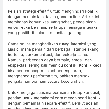
Pelajari strategi efektif untuk menghindari konflik
dengan pemain lain dalam game online. Artikel ini
membahas komunikasi yang sehat, pengelolaan
emosi, etika bermain, serta tips menjaga interaksi
yang positif di dalam komunitas gaming.
Game online menghadirkan ruang interaksi yang
luas di mana pemain dari berbagai latar belakang
bertemu, berkomunikasi, dan bekerja sama.
Namun, perbedaan gaya bermain, emosi, dan
ekspektasi sering kali memicu konflik. Konflik kecil
bisa berkembang menjadi pertengkaran,
mengganggu performa tim, bahkan merusak
pengalaman bermain secara keseluruhan.
Untuk menjaga suasana permainan tetap kondusif,
penting untuk memahami cara menghindari konflik
dengan pemain lain secara efektif. Berikut adalah
panduan lengkap yang disusun secara natural dan