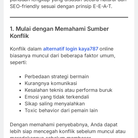
SEO-friendly sesuai dengan prinsip E-E-A-T.
1. Mulai dengan Memahami Sumber
Konflik
Konflik dalam
alternatif login kaya787
online
biasanya muncul dari beberapa faktor umum,
seperti:
Perbedaan strategi bermain
Kurangnya komunikasi
Kesalahan teknis atau performa buruk
Emosi yang tidak terkendali
Sikap saling menyalahkan
Toxic behavior dari pemain lain
Dengan memahami penyebabnya, Anda dapat
lebih siap mencegah konflik sebelum muncul atau
meredakannya sebelum membesar.