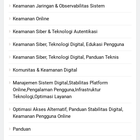
Keamanan Jaringan & Observabilitas Sistem
Keamanan Online
Keamanan Siber & Teknologi Autentikasi
Keamanan Siber, Teknologi Digital, Edukasi Pengguna
Keamanan Siber, Teknologi Digital, Panduan Teknis
Komunitas & Keamanan Digital
Manajemen Sistem Digital,Stabilitas Platform
Online,Pengalaman Pengguna,Infrastruktur
Teknologi,Optimasi Layanan
Optimasi Akses Alternatif, Panduan Stabilitas Digital,
Keamanan Pengguna Online
Panduan