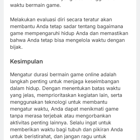
waktu bermain game.
Melakukan evaluasi diri secara teratur akan
membantu Anda tetap sadar tentang bagaimana
game mempengaruhi hidup Anda dan memastikan
bahwa Anda tetap bisa mengelola waktu dengan
bijak.
Kesimpulan
Mengatur durasi bermain game online adalah
langkah penting untuk menjaga keseimbangan
dalam hidup. Dengan menentukan batas waktu
yang jelas, memprioritaskan kegiatan lain, serta
menggunakan teknologi untuk membantu
mengatur waktu, Anda dapat menikmati game
tanpa merasa terjebak atau mengorbankan
aktivitas penting lainnya. Selalu ingat untuk
memberikan waktu bagi tubuh dan pikiran Anda
untuk beristirahat, dan jangan ragu untuk