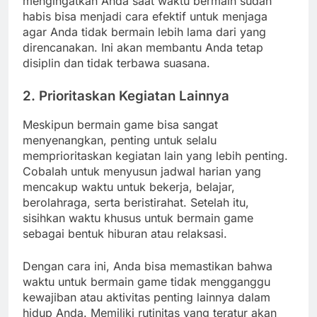
mengingatkan Anda saat waktu bermain sudah
habis bisa menjadi cara efektif untuk menjaga
agar Anda tidak bermain lebih lama dari yang
direncanakan. Ini akan membantu Anda tetap
disiplin dan tidak terbawa suasana.
2. Prioritaskan Kegiatan Lainnya
Meskipun bermain game bisa sangat
menyenangkan, penting untuk selalu
memprioritaskan kegiatan lain yang lebih penting.
Cobalah untuk menyusun jadwal harian yang
mencakup waktu untuk bekerja, belajar,
berolahraga, serta beristirahat. Setelah itu,
sisihkan waktu khusus untuk bermain game
sebagai bentuk hiburan atau relaksasi.
Dengan cara ini, Anda bisa memastikan bahwa
waktu untuk bermain game tidak mengganggu
kewajiban atau aktivitas penting lainnya dalam
hidup Anda. Memiliki rutinitas yang teratur akan