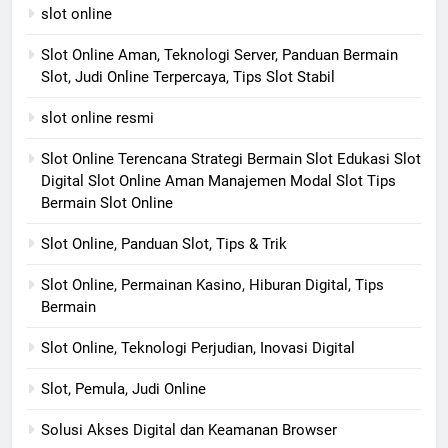
slot online
Slot Online Aman, Teknologi Server, Panduan Bermain
Slot, Judi Online Terpercaya, Tips Slot Stabil
slot online resmi
Slot Online Terencana Strategi Bermain Slot Edukasi Slot
Digital Slot Online Aman Manajemen Modal Slot Tips
Bermain Slot Online
Slot Online, Panduan Slot, Tips & Trik
Slot Online, Permainan Kasino, Hiburan Digital, Tips
Bermain
Slot Online, Teknologi Perjudian, Inovasi Digital
Slot, Pemula, Judi Online
Solusi Akses Digital dan Keamanan Browser