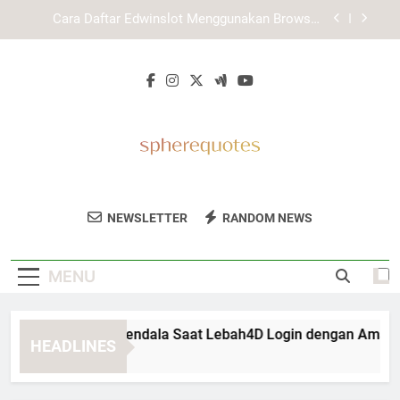
Skip
Daftar Lebah4D dengan Panduan Registrasi yang
to
Lebih Terarah
content
Panduan Mengenal Kaya787 Link Alternatif
Secara Aman
Cara Mengatasi Kendala Saat Lebah4D Login
dengan Aman dan Terarah
Cara Daftar Edwinslot Menggunakan Browser
Terbaru dengan Aman dan Praktis
Daftar Lebah4D dengan Panduan Registrasi yang
Lebih Terarah
Sphere Quotes
Dapatkan Kutipan Motivasi Dan Inspirasi
Panduan Mengenal Kaya787 Link Alternatif
NEWSLETTER
RANDOM NEWS
Secara Aman
Harian Dari Sphere Quotes. Untuk Semangat
Hidup Yang Lebih Positif.
MENU
ra Mengatasi Kendala Saat Lebah4D Login dengan Aman dan
HEADLINES
Months Ago