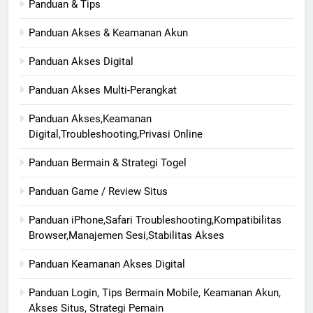
Panduan & Tips
Panduan Akses & Keamanan Akun
Panduan Akses Digital
Panduan Akses Multi-Perangkat
Panduan Akses,Keamanan
Digital,Troubleshooting,Privasi Online
Panduan Bermain & Strategi Togel
Panduan Game / Review Situs
Panduan iPhone,Safari Troubleshooting,Kompatibilitas
Browser,Manajemen Sesi,Stabilitas Akses
Panduan Keamanan Akses Digital
Panduan Login, Tips Bermain Mobile, Keamanan Akun,
Akses Situs, Strategi Pemain