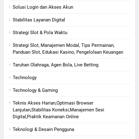
Solusi Login dan Akses Akun
Stabilitas Layanan Digital
Strategi Slot & Pola Waktu
Strategi Slot, Manajemen Modal, Tips Permainan,
Panduan Slot, Edukasi Kasino, Pengelolaan Keuangan
Taruhan Olahraga, Agen Bola, Live Betting
Technology
Technology & Gaming
Teknis Akses Harian,Optimasi Browser
Lanjutan,Stabilitas Koneksi,Manajemen Sesi
Digital,Praktik Keamanan Online
Teknologi & Desain Pengguna